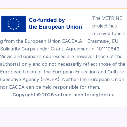
The VETRINE
project has
received fundin
g from the European Union EACEA.A – Erasmus+, EU
Solidarity Corps under Grant. Agreement n. 101110642.
Views and opinions expressed are however those of the
author(s) only and do not necessarily reflect those of the
European Union or the European Education and Culture
Executive Agency (EACEA). Neither the European Union
nor EACEA can be held responsible for them.
Copyright
© 2026 vetrine-monitoringtool.eu
Български
(
Búlgaro
)
English
(
Inglês
)
Français
(
Francês
)
Ελληνικά
(
Grego
)