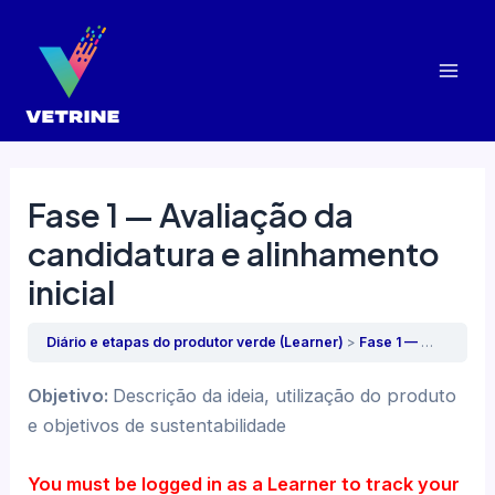
Skip
to
content
Mai
Men
Fase 1 — Avaliação da
candidatura e alinhamento
inicial
Diário e etapas do produtor verde (Learner)
Fase 1 — Avaliação da candidatura e alinhamento inicial
Objetivo:
Descrição da ideia, utilização do produto
e objetivos de sustentabilidade
You must be logged in as a Learner to track your