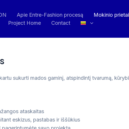
ION
Apie Entre-Fashion procesą
Mokinio prieta
Project Home
Contact
s
 kartu sukurti mados gaminį, atspindintį tvarumą, kūryb
ažangos ataskaitas
ant eskizus, pastabas ir iššūkius
d pagerintumėte savo projektą