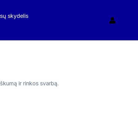
isų skydelis
iškumą ir rinkos svarbą.