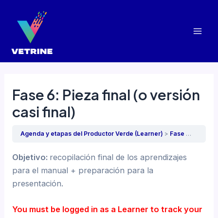
Ir
al
contenido
Mai
Men
Fase 6: Pieza final (o versión
casi final)
Agenda y etapas del Productor Verde (Learner)
Fase 6: Pieza final (o versión casi final)
Objetivo:
recopilación final de los aprendizajes
para el manual + preparación para la
presentación.
You must be logged in as a Learner to track your